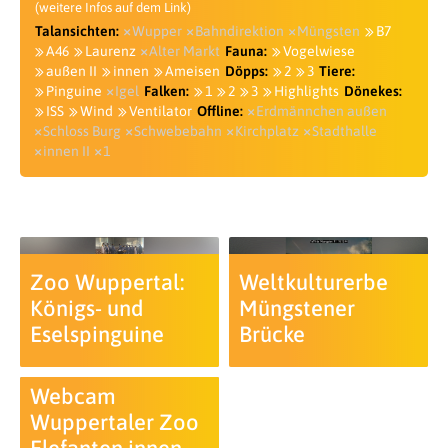
(weitere Infos auf dem Link)
Talansichten:
Wupper
Bahndirektion
Müngsten
B7
A46
Laurenz
Alter Markt
Fauna:
Vogelwiese
außen II
innen
Ameisen
Döpps:
2
3
Tiere:
Pinguine
Igel
Falken:
1
2
3
Highlights
Dönekes:
ISS
Wind
Ventilator
Offline:
Erdmännchen außen
Schloss Burg
Schwebebahn
Kirchplatz
Stadthalle
innen II
1
Zoo Wuppertal:
Weltkulturerbe
Königs- und
Müngstener
Eselspinguine
Brücke
Webcam
Wuppertaler Zoo