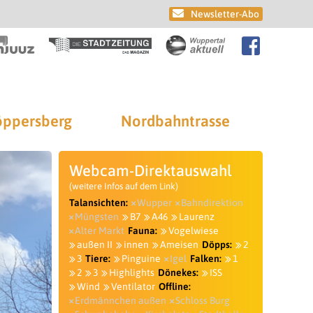
Newsletter-Abo
ppersberg
Nordbahntrasse
Webcam-Direktauswahl
(weitere Infos auf dem Link)
Talansichten:
Wupper
Bahndirektion
Müngsten
B7
A46
Laurenz
Alter Markt
Fauna:
Vogelwiese
außen II
innen
Ameisen
Döpps:
2
3
Tiere:
Pinguine
Igel
Falken:
1
2
3
Highlights
Dönekes:
ISS
Wind
Ventilator
Offline:
Erdmännchen außen
Schloss Burg