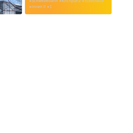
Schwebebahn
Kirchplatz
Stadthalle
innen II
1