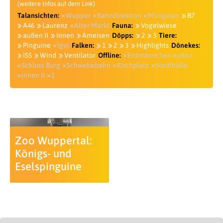
(weitere Infos auf dem Link)
Talansichten:
Wupper
Bahndirektion
Müngsten
B7
A46
Laurenz
Alter Markt
Fauna:
Vogelwiese
außen II
innen
Ameisen
Döpps:
2
3
Tiere:
Pinguine
Igel
Falken:
1
2
3
Highlights
Dönekes:
ISS
Wind
Ventilator
Offline:
Erdmännchen außen
Schloss Burg
Schwebebahn
Kirchplatz
Stadthalle
innen II
1
Zoo Wuppertal:
Königs- und
Eselspinguine