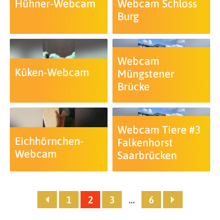
Hühner-Webcam
Webcam Schloss
Burg
Webcam
Küken-Webcam
Müngstener
Brücke
Webcam Tiere #3
Eichhörnchen-
Falkenhorst
Webcam
Saarbrücken
1
2
3
…
6