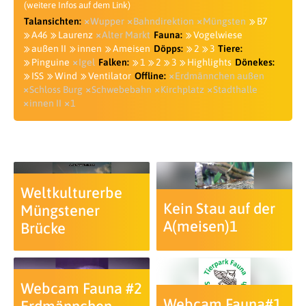
(weitere Infos auf dem Link)
Talansichten:
Wupper
Bahndirektion
Müngsten
B7
A46
Laurenz
Alter Markt
Fauna:
Vogelwiese
außen II
innen
Ameisen
Döpps:
2
3
Tiere:
Pinguine
Igel
Falken:
1
2
3
Highlights
Dönekes:
ISS
Wind
Ventilator
Offline:
Erdmännchen außen
Schloss Burg
Schwebebahn
Kirchplatz
Stadthalle
innen II
1
Weltkulturerbe
Kein Stau auf der
Müngstener
A(meisen)1
Brücke
Webcam Fauna #2
Webcam Fauna#1