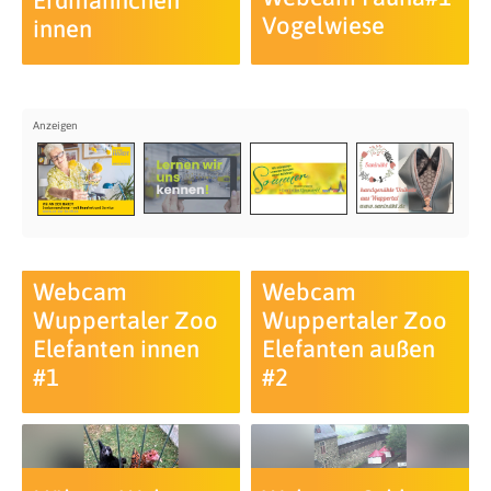
Erdmännchen
Vogelwiese
innen
Webcam
Webcam
Wuppertaler Zoo
Wuppertaler Zoo
Elefanten innen
Elefanten außen
#1
#2